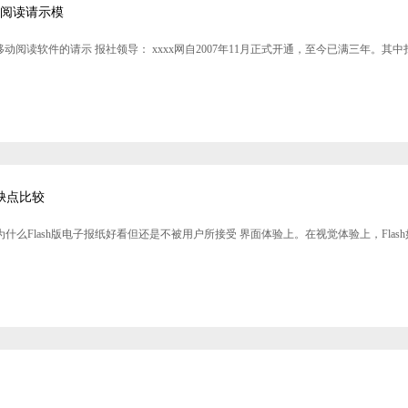
报阅读请示模
机移动阅读软件的请示 报社领导： xxxx网自2007年11月正式开通，至今已满三年
优缺点比较
为什么Flash版电子报纸好看但还是不被用户所接受 界面体验上。在视觉体验上，Fla